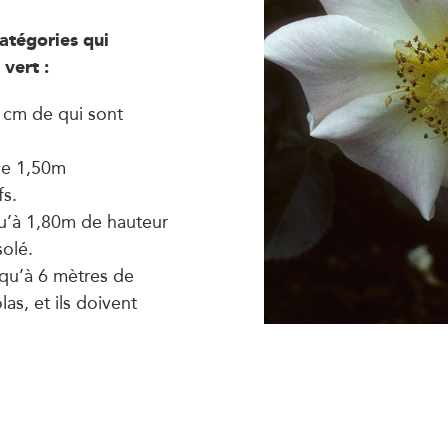
atégories qui
vert :
 cm de qui sont
de 1,50m
fs.
u’à 1,80m de hauteur
solé.
squ’à 6 mètres de
as, et ils doivent