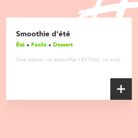
Smoothie d'été
Été
Facile
Dessert
Une saison, un smoothie ! Et l'été, ce sont
les fruits rouges !