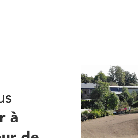
us
r à
eur de