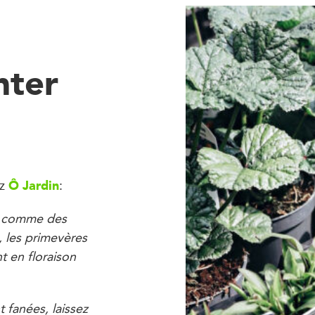
nter
Ô Jardin
ez
:
es comme des
, les primevères
t en floraison
 fanées, laissez