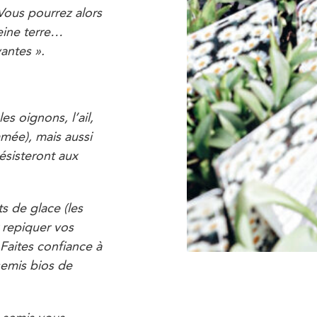
 Vous pourrez alors
eine terre…
vantes ».
s oignons, l’ail,
mée), mais aussi
 résisteront aux
ts de glace (les
 repiquer vos
Faites confiance à
semis bios de