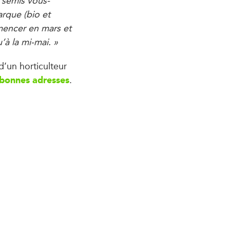
s semis vous-
arque (bio et
mmencer en mars et
’à la mi-mai. »
d’un horticulteur
bonnes adresses
.