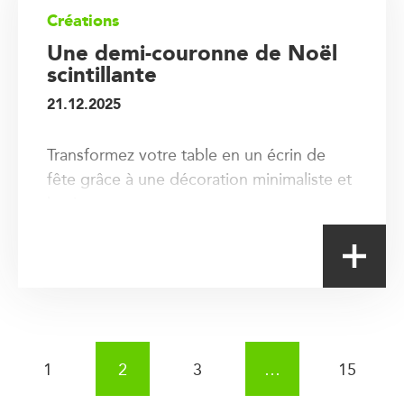
Créations
Une demi-couronne de Noël
scintillante
21.12.2025
Transformez votre table en un écrin de
fête grâce à une décoration minimaliste et
lumineuse.
Pagination des publications
1
2
3
…
15