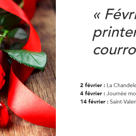
« Févr
print
courr
2 février :
La Chandeleu
4 février :
Journée mond
14 février :
Saint-Valen