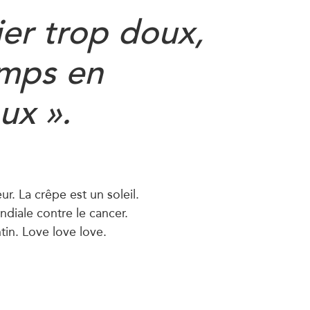
ier trop doux,
emps en
oux
».
r. La crêpe est un soleil.
iale contre le cancer.
tin. Love love love.