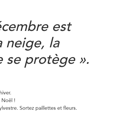
écembre est
a neige, la
e se protège ».
hiver.
Noël !
lvestre. Sortez paillettes et fleurs.