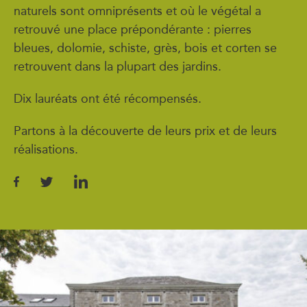
naturels sont omniprésents et où le végétal a
retrouvé une place prépondérante : pierres
bleues, dolomie, schiste, grès, bois et corten se
retrouvent dans la plupart des jardins.
Dix lauréats ont été récompensés.
Partons à la découverte de leurs prix et de leurs
réalisations.