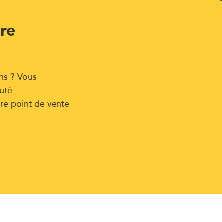
tre
ns ? Vous
uté
tre point de vente