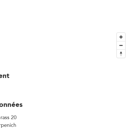
ent
onnées
rass 20
rpenich