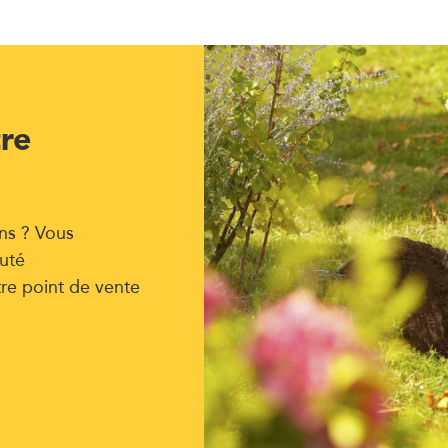
tre
ns ? Vous
uté
tre point de vente