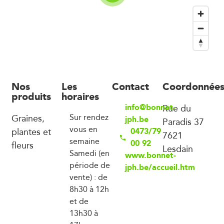
Nos
Les
Contact
Coordonnée
produits
horaires
info@bonnet-
Rue du
Graines,
Sur rendez
jph.be
Paradis 37
vous en
plantes et
0473/79
7621
semaine
00 92
fleurs
Lesdain
Samedi (en
www.bonnet-
période de
jph.be/accueil.htm
vente) : de
8h30 à 12h
et de
13h30 à