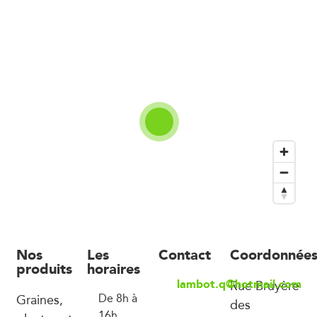
Nos
Les
Contact
Coordonnée
produits
horaires
lambot.q@hotmail.com
Rue Bruyère
Graines,
De 8h à
des
16h