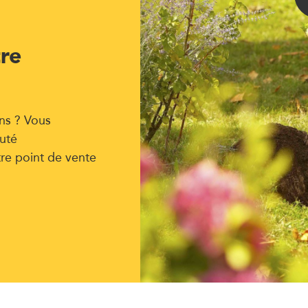
tre
ns ? Vous
uté
tre point de vente