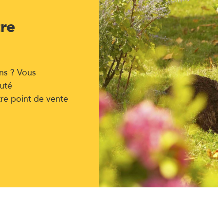
tre
ns ? Vous
uté
tre point de vente