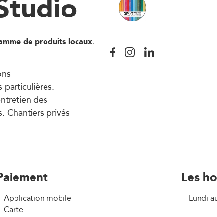
Studio
gamme de produits locaux.
ons
particulières.
entretien des
s. Chantiers privés
Paiement
Les ho
Application mobile
Lundi a
Carte