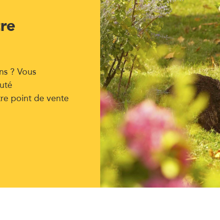
tre
ns ? Vous
uté
tre point de vente