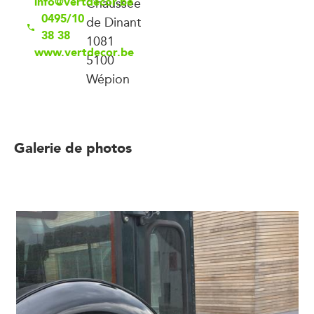
info@vertdecor.be
Chaussée
0495/10
de Dinant
38 38
1081
www.vertdecor.be
5100
Wépion
Galerie de photos