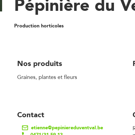
Pépinière du V
Production horticoles
Nos produits
Graines, plantes et fleurs
Contact
etienne@pepiniereduventval.be
R
0471/31 59 13