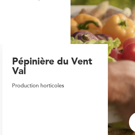
Pépinière du Vent
Val
Production horticoles