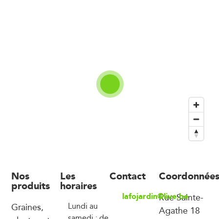
Nos
Les
Contact
Coordonnée
produits
horaires
lafojardin@live.be
Rue Sainte-
Graines,
Lundi au
Agathe 18
samedi : de