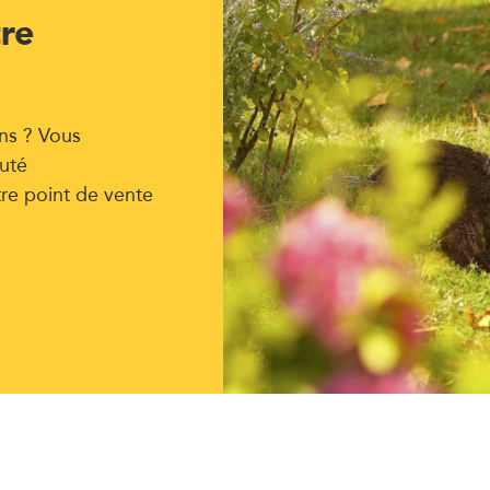
tre
ns ? Vous
uté
tre point de vente